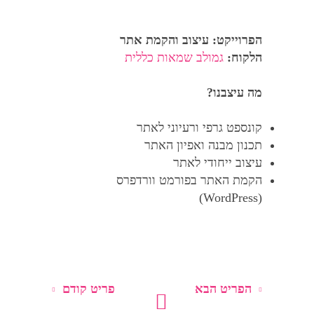
שמח ליצור עבורך
יכלול מסר עסקי
ט מחויך וצבעוניות
הפרוייקט: עיצוב והקמת אתר
אשר יגרמו
הלקוח:
גמולב שמאות כללית
הבין - זה העסק
שנו.
מה עיצבנו?
קונספט גרפי ורעיוני לאתר
ים אחרונים
תכנון מבנה ואפיון האתר
עיצוב ייחודי לאתר
הקמת האתר בפורמט וורדפרס
(WordPress)
הפריט הבא
פריט קודם