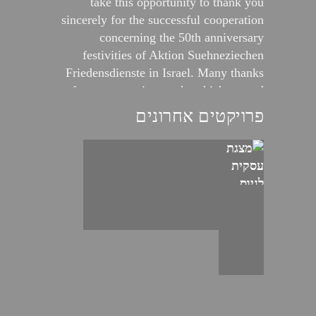
take this opportunity to thank you
sincerely for the successful cooperation
concerning the 50th anniversary
festivities of Aktion Suehneziechen
Friedensdienste in Israel. Many thanks
for your creative work, which exceed
our expectations. We are deeply grateful
פרויקטים אחרונים
for your dedication and commitment. We
thank you for that good cooperation and
hope for further joint projects. All the
best for you, Best regards, Katharina